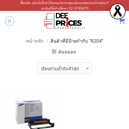
ข้าม
ซื้อหมึก..อย่ามั่นใจว่าได้ของแท้ราคาถูกเพียงแค่สแกนหน้ากล่อง !!
เรายินดีให้คำปรึกษา 02-5740470
ไป
ยัง
เนื้อหา
หน้าหลัก
/
สินค้าที่มีป้ายกำกับ “R204”
คัดกรอง