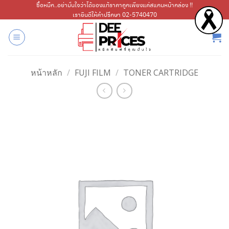
ข้าม
ซื้อหมึก..อย่ามั่นใจว่าได้ของแท้ราคาถูกเพียงแค่สแกนหน้ากล่อง !!
เรายินดีให้คำปรึกษา 02-5740470
ไป
ยัง
เนื้อหา
หน้าหลัก
/
FUJI FILM
/
TONER CARTRIDGE