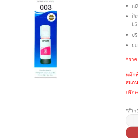
หม
ใช
L5
ปร
ขน
*ราคา
หมึกพ
สแกนห
ปรึกษ
*สำหร
จำนวน 