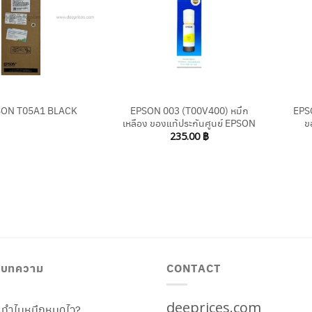
+
+
EPSON 003 (T00V400) หมึก
EPS
SON T05A1 BLACK
เหลือง ของแท้ประกันศูนย์ EPSON
ข
235.00
฿
/ บทความ
CONTACT
deeprices.com
ท้ ทำไมหมึกหมดไว?