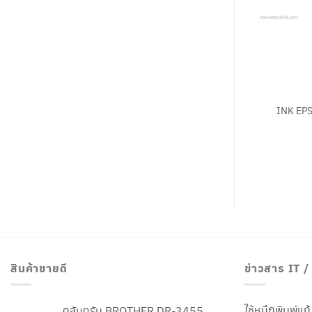
+
INK EP
สินค้าขายดี
ข่าวสาร IT 
ใช้หมึกพิมพ์แ
ตลับดรัม BROTHER DR-3455