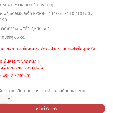
ึกชมพู EPSON 003 (T00V300)
้กับพริ้นเตอร์อิงค์เจ็ท EPSON L1110 / L3110 / L3150 /
190
ิมาณการพิมพ์สีดำ 7,500 หน้า
าดบรรจุ 65 cc.
อาจมีการเปลี่ยนแปลง ติดต่อฝ่ายขายก่อนสั่งซื้อทุกครั้ง
ิมพ์ปลอมระบาดหนัก !!
น้ากล่องอย่างเดียวไม่ได้
าฟรี 02-5740470
ับราคาเครดิตเทอม และ ราคาส่ง โปรดติดต่อฝ่ายขาย
EPSON 003 (T00V300) หมึกชมพู ของแท้ประกันศูนย์ EPSON ชิ้น
หยิบใส่ตะกร้า