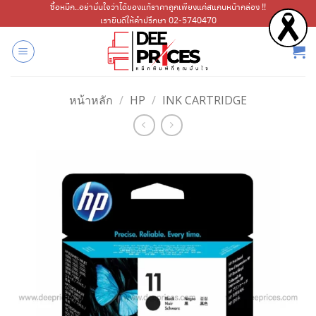
ข้าม
ซื้อหมึก..อย่ามั่นใจว่าได้ของแท้ราคาถูกเพียงแค่สแกนหน้ากล่อง !!
เรายินดีให้คำปรึกษา 02-5740470
ไป
ยัง
เนื้อหา
หน้าหลัก
/
HP
/
INK CARTRIDGE