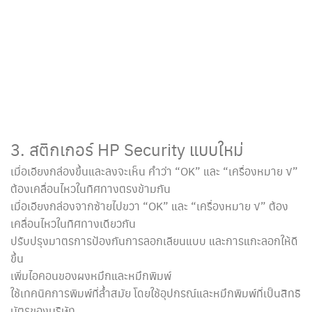
3. สติกเกอร์ HP Security แบบใหม่
เมื่อเอียงกล่องขึ้นและลงจะเห็น คำว่า “OK” และ “เครื่องหมาย √”
ต้องเคลื่อนไหวในทิศทางตรงข้ามกัน
เมื่อเอียงกล่องจากซ้ายไปขวา “OK” และ “เครื่องหมาย √” ต้อง
เคลื่อนไหวในทิศทางเดียวกัน
ปรับปรุงมาตรการป้องกันการลอกเลียนแบบ และการแกะลอกให้ดี
ขึ้น
เพิ่มไอคอนของผงหมึกและหมึกพิมพ์
ใช้เทคนิคการพิมพ์ที่ล้ำสมัย โดยใช้อุปกรณ์และหมึกพิมพ์ที่เป็นสิทธิ
บัตรของบริษัท