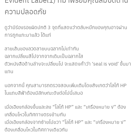
ความปลอดภัย
ดูว่ามีร่องรอยผิดปกติ 3 จุดที่แสดงว่าตลับหมึกของคุณอาจผ่าน
การถูกแกะมาแล้ว ได้แก่
ลายเส้นของลวดลายบนฉลากไม่เท่ากัน
ฉลากเปลี่ยนสีไปจากจากเดิมเป็นฉลากใส
ตัวหนังสือด้านล่างจะเปลี่ยนไป จะแสดงคำว่า ‘seal is void’ ขึ้นมา
แทน
นอกจากนี้ คุณสามารถตรวจสอบเพิ่มเติมโดยสังเกตว่าโลโก้ HP
ในแถบสีฟ้าต้องมีลักษณะดังต่อไปนี้เสมอ
เมื่อเอียงกล่องขึ้นและลง “โลโก้ HP” และ “เครื่องหมาย √” ต้อง
เคลื่อนไหวในทิศทางตรงข้ามกัน
เมื่อเอียงกล่องจากซ้ายไปขวา “โลโก้ HP” และ “เครื่องหมาย √”
ต้องเคลื่อนไหวในทิศทางเดียวกัน