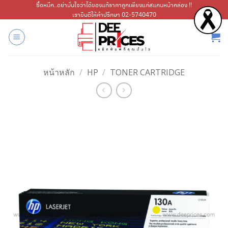
ข้าม
ซื้อหมึก..อย่ามั่นใจว่าได้ของแท้ราคาถูกเพียงแค่สแกนหน้ากล่อง !!
เรายินดีให้คำปรึกษา 02-5740470
ไป
ยัง
เนื้อหา
หน้าหลัก
/
HP
/
TONER CARTRIDGE