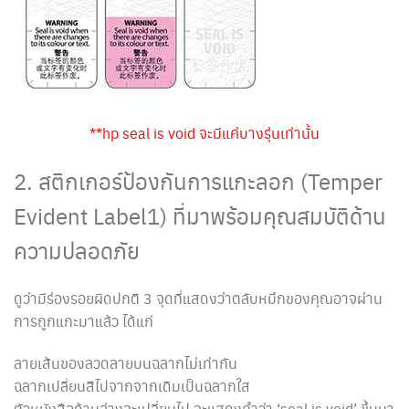
**hp seal is void จะมีแค่บางรุ่นเท่านั้น
2. สติกเกอร์ป้องกันการแกะลอก (Temper
Evident Label1) ที่มาพร้อมคุณสมบัติด้าน
ความปลอดภัย
ดูว่ามีร่องรอยผิดปกติ 3 จุดที่แสดงว่าตลับหมึกของคุณอาจผ่าน
การถูกแกะมาแล้ว ได้แก่
ลายเส้นของลวดลายบนฉลากไม่เท่ากัน
ฉลากเปลี่ยนสีไปจากจากเดิมเป็นฉลากใส
ตัวหนังสือด้านล่างจะเปลี่ยนไป จะแสดงคำว่า ‘seal is void’ ขึ้นมา