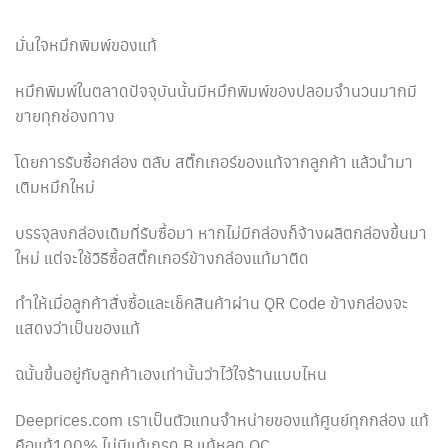
มั่นใจหมึกพิมพ์ของแท้
หมึกพิมพ์ในตลาดปัจจุบันนั้นมีหมึกพิมพ์ของปลอมจำนวนมากมี
ขายทุกช่องทาง
โดยการรับซื้อกล่อง ตลับ สติ๊กเกอร์ของแท้จากลูกค้า แล้วนำมา
เติมหมึกใหม่
บรรจุลงกล่องเดิมที่รับซื้อมา หากไม่มีกล่องก็จ้างผลิตกล่องขึ้นมา
ใหม่ แต่จะใช้วิธีซื้อสติ๊กเกอร์ข้างกล่องแท้มาติด
ทำให้เมื่อลูกค้าสั่งซื้อและเช็คสินค้าผ่าน QR Code ข้างกล่องจะ
แสดงว่าเป็นของแท้
ฉนั้นขึ้นอยู่กับลูกค้าเองเท่านั้นว่าไว้ใจร้านแบบไหน
Deeprices.com เราเป็นตัวแทนจำหน่ายของแท้ศูนย์ทุกกล่อง แท้
คือแท้100% ไม่มีแท้เกรด B แท้หลุด QC