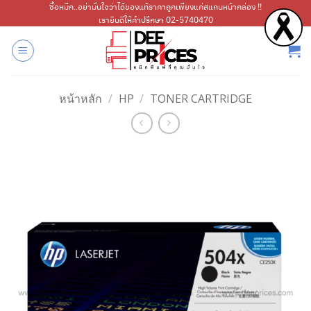
ข้าม
ซื้อหมึก..อย่ามั่นใจว่าได้ของแท้ราคาถูกเพียงแค่สแกนหน้ากล่อง !!
เรายินดีให้คำปรึกษา 02-5740470
ไป
ยัง
เนื้อหา
หน้าหลัก
/
HP
/
TONER CARTRIDGE