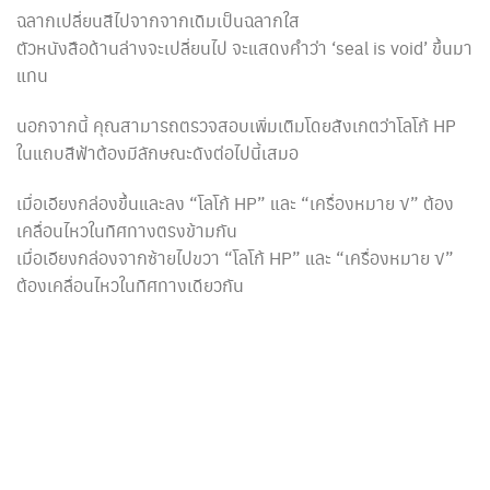
ฉลากเปลี่ยนสีไปจากจากเดิมเป็นฉลากใส
ตัวหนังสือด้านล่างจะเปลี่ยนไป จะแสดงคำว่า ‘seal is void’ ขึ้นมา
แทน
นอกจากนี้ คุณสามารถตรวจสอบเพิ่มเติมโดยสังเกตว่าโลโก้ HP
ในแถบสีฟ้าต้องมีลักษณะดังต่อไปนี้เสมอ
เมื่อเอียงกล่องขึ้นและลง “โลโก้ HP” และ “เครื่องหมาย √” ต้อง
เคลื่อนไหวในทิศทางตรงข้ามกัน
เมื่อเอียงกล่องจากซ้ายไปขวา “โลโก้ HP” และ “เครื่องหมาย √”
ต้องเคลื่อนไหวในทิศทางเดียวกัน