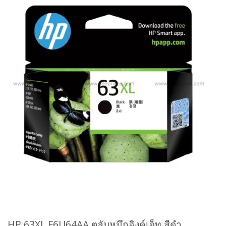
HP 63XL F6U64AA ตลับหมึกอิงค์เจ็ท สีดำ