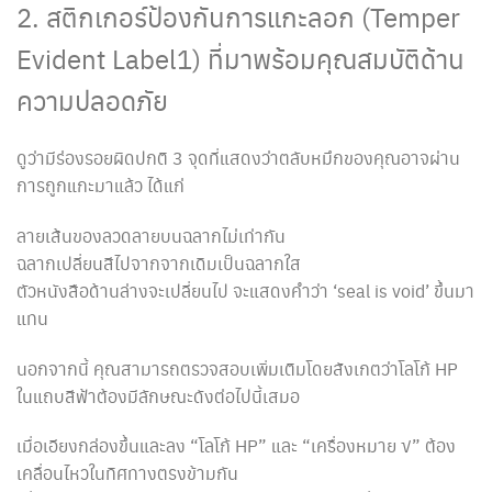
2. สติกเกอร์ป้องกันการแกะลอก (Temper
Evident Label1) ที่มาพร้อมคุณสมบัติด้าน
ความปลอดภัย
ดูว่ามีร่องรอยผิดปกติ 3 จุดที่แสดงว่าตลับหมึกของคุณอาจผ่าน
การถูกแกะมาแล้ว ได้แก่
ลายเส้นของลวดลายบนฉลากไม่เท่ากัน
ฉลากเปลี่ยนสีไปจากจากเดิมเป็นฉลากใส
ตัวหนังสือด้านล่างจะเปลี่ยนไป จะแสดงคำว่า ‘seal is void’ ขึ้นมา
แทน
นอกจากนี้ คุณสามารถตรวจสอบเพิ่มเติมโดยสังเกตว่าโลโก้ HP
ในแถบสีฟ้าต้องมีลักษณะดังต่อไปนี้เสมอ
เมื่อเอียงกล่องขึ้นและลง “โลโก้ HP” และ “เครื่องหมาย √” ต้อง
เคลื่อนไหวในทิศทางตรงข้ามกัน