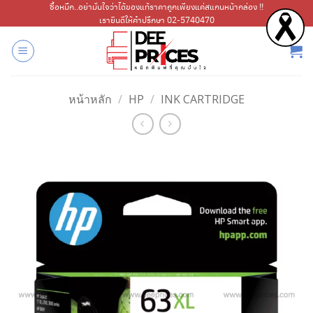
ข้าม
ซื้อหมึก..อย่ามั่นใจว่าได้ของแท้ราคาถูกเพียงแค่สแกนหน้ากล่อง !!
เรายินดีให้คำปรึกษา 02-5740470
ไป
ยัง
เนื้อหา
หน้าหลัก
/
HP
/
INK CARTRIDGE