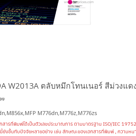
A W2013A ตลับหมึกโทนเนอร์ สีม่วงแดง 
่อง
dn,M856x,MFP M776dn,M776z,M776zs
กสารที่พิมพ์ได้เป็นตัวเลขประมาณการ ตามมาตรฐาน ISO/IEC 19752
้ยังขึ้นกับปัจจัยหลายอย่าง เช่น ลักษณะของเอกสารที่พิมพ์ , ความ