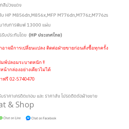
ึกสีม่วงแดง
้กับ HP M856dn,M856x,MFP M776dn,M776z,M776zs
ิมาณการพิมพ์ 13000 แผ่น
รรับประกันโดย
(HP ประเทศไทย)
อาจมีการเปลี่ยนแปลง ติดต่อฝ่ายขายก่อนสั่งซื้อทุกครั้ง
ิมพ์ปลอมระบาดหนัก !!
น้ากล่องอย่างเดียวไม่ได้
าฟรี 02-5740470
ับราคาเครดิตเทอม และ ราคาส่ง โปรดติดต่อฝ่ายขาย
at & Shop