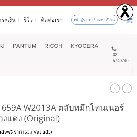
ำระเงิน
รีวิว
ติดต่อเรา
เข้าสู่ระบบ / ลงทะเบียน
KI
PANTUM
RICOH
KYOCERA
02-
5740740
 659A W2013A ตลับหมึกโทนเนอร์
่วงแดง (Original)
ัดส่งฟรี ราคารวม Vat แล้ว)