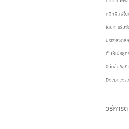
มั่นใจหมึกพ
หมึกพิมพ์ใ
โดยการรับซื
บรรจุลงกล่อง
ทำให้เมื่อลู
ฉนั้นขึ้นอยู่
Deeprices.c
วิธีการต