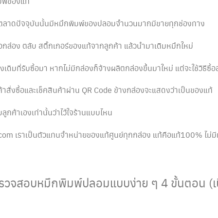
ิมพ์ของแท้
นตลาดปัจจุบันนั้นมีหมึกพิมพ์ของปลอมจำนวนมากมีขายทุกช่องทาง
้อกล่อง ตลับ สติ๊กเกอร์ของแท้จากลูกค้า แล้วนำมาเติมหมึกใหม่
เดิมที่รับซื้อมา หากไม่มีกล่องก็จ้างผลิตกล่องขึ้นมาใหม่ แต่จะใช้วิธีซื้
กค้าสั่งซื้อและเช็คสินค้าผ่าน QR Code ข้างกล่องจะแสดงว่าเป็นของแท้
กับลูกค้าเองเท่านั้นว่าไว้ใจร้านแบบไหน
om เราเป็นตัวแทนจำหน่ายของแท้ศูนย์ทุกกล่อง แท้คือแท้100% ไม่มี
รวจสอบหมึกพิมพ์ปลอมแบบง่าย ๆ 4 ขั้นตอน (เบื้