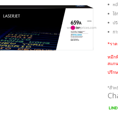
หม
ใช
ปร
กา
*ราคา
หมึกพ
สแกนห
ปรึกษ
*สำหร
Ch