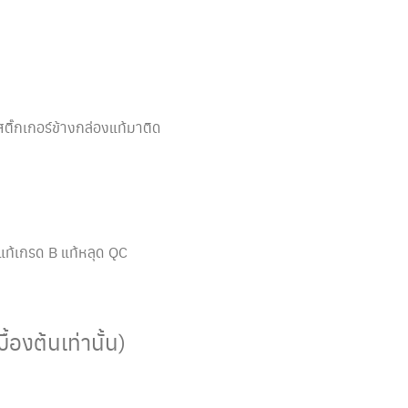
อสติ๊กเกอร์ข้างกล่องแท้มาติด
แท้เกรด B แท้หลุด QC
องต้นเท่านั้น)