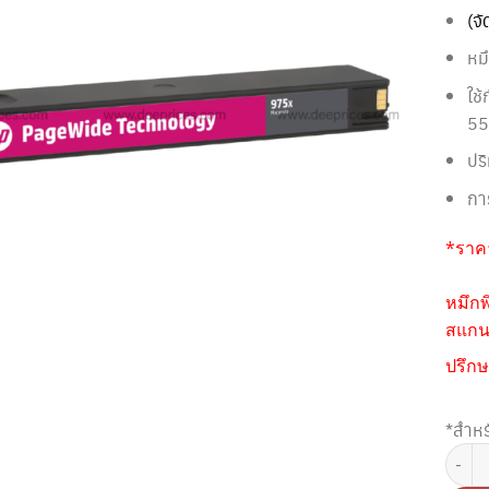
(จ
หม
ใช
55
ปร
กา
*ราคา
หมึกพ
สแกนห
ปรึกษ
*สำหร
จำนวน 