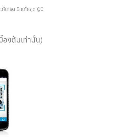
แท้เกรด B แท้หลุด QC
องต้นเท่านั้น)