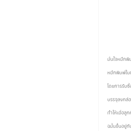
มั่นใจหมึกพ
หมึกพิมพ์ใ
โดยการรับซื
บรรจุลงกล่อง
ทำให้เมื่อลู
ฉนั้นขึ้นอยู่