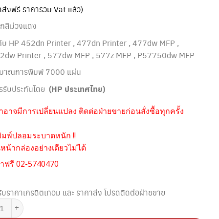
ัดส่งฟรี ราคารวม Vat แล้ว)
ึกสีม่วงแดง
้กับ HP
452dn Printer , 477dn Printer , 477dw MFP ,
2dw Printer , 577dw MFP , 577z MFP , P57750dw MFP
ิมาณการพิมพ์ 7000 แผ่น
รรับประกันโดย
(HP ประเทศไทย)
อาจมีการเปลี่ยนแปลง ติดต่อฝ่ายขายก่อนสั่งซื้อทุกครั้ง
ิมพ์ปลอมระบาดหนัก !!
น้ากล่องอย่างเดียวไม่ได้
าฟรี 02-5740470
ับราคาเครดิตเทอม และ ราคาส่ง โปรดติดต่อฝ่ายขาย
HP 975X L0S03AA ตลับหมึกอิงค์เจ็ท สีม่วงแดง (Original) ชิ้น