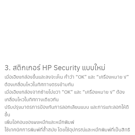
3. สติกเกอร์ HP Security แบบใหม่
เมื่อเอียงกล่องขึ้นและลงจะเห็น คำว่า “OK” และ “เครื่องหมาย √”
ต้องเคลื่อนไหวในทิศทางตรงข้ามกัน
เมื่อเอียงกล่องจากซ้ายไปขวา “OK” และ “เครื่องหมาย √” ต้อง
เคลื่อนไหวในทิศทางเดียวกัน
ปรับปรุงมาตรการป้องกันการลอกเลียนแบบ และการแกะลอกให้ดี
ขึ้น
เพิ่มไอคอนของผงหมึกและหมึกพิมพ์
ใช้เทคนิคการพิมพ์ที่ล้ำสมัย โดยใช้อุปกรณ์และหมึกพิมพ์ที่เป็นสิทธิ