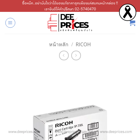
ข้าม
ซื้อหมึก..อย่ามั่นใจว่าได้ของแท้ราคาถูกเพียงแค่สแกนหน้ากล่อง !!
เรายินดีให้คำปรึกษา 02-5740470
ไป
ยัง
เนื้อหา
หน้าหลัก
/
RICOH