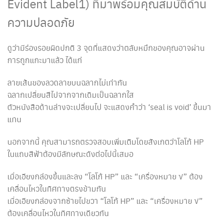
Evident Label1) ที่มาพร้อมคุณสมบัติด้าน
ความปลอดภัย
ดูว่ามีร่องรอยผิดปกติ 3 จุดที่แสดงว่าตลับหมึกของคุณอาจผ่าน
การถูกแกะมาแล้ว ได้แก่
ลายเส้นของลวดลายบนฉลากไม่เท่ากัน
ฉลากเปลี่ยนสีไปจากจากเดิมเป็นฉลากใส
ตัวหนังสือด้านล่างจะเปลี่ยนไป จะแสดงคำว่า ‘seal is void’ ขึ้นมา
แทน
นอกจากนี้ คุณสามารถตรวจสอบเพิ่มเติมโดยสังเกตว่าโลโก้ HP
ในแถบสีฟ้าต้องมีลักษณะดังต่อไปนี้เสมอ
เมื่อเอียงกล่องขึ้นและลง “โลโก้ HP” และ “เครื่องหมาย √” ต้อง
เคลื่อนไหวในทิศทางตรงข้ามกัน
เมื่อเอียงกล่องจากซ้ายไปขวา “โลโก้ HP” และ “เครื่องหมาย √”
ต้องเคลื่อนไหวในทิศทางเดียวกัน