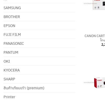
SAMSUNG
BROTHER
EPSON
+
FUJI FILM
CANON CARTR
โทน
PANASONIC
2,
PANTUM
OKI
KYOCERA
SHARP
สินค้าเทียบเท่า (premium)
Printer
+