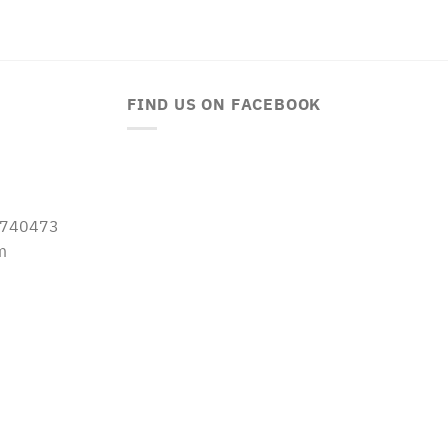
FIND US ON FACEBOOK
-5740473
m