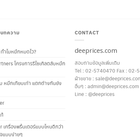
/ บทความ
CONTACT
deeprices.com
ท้ ทำไมหมึกหมดไว?
สอบถามข้อมูลเพิ่มเติม
tners โครงการรีไซเคิลตลับหมึก
Tel : 02-5740470 Fax : 02
ฝ่ายขาย : sale@deeprices.co
ับ หมึกเทียบเท่า แตกต่างกันยัง
อื่นๆ : admin@deeprices.com
Line : @deeprices
er
ท้
er เครื่องพริ้นเตอร์แบบไหนดีกว่า
าใจแบบง่ายๆ