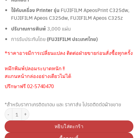
ใช้กับเครื่อง Printer รุ่น
FUJIFILM ApeosPrint C325dw
,
FUJIFILM Apeos C325dw
,
FUJIFILM Apeos C325z
ปริมาณการพิมพ์
3,000 แผ่น
การรับประกันโดย
(FUJIFILM ประเทศไทย)
*ราคาอาจมีการเปลี่ยนแปลง ติดต่อฝ่ายขายก่อนสั่งซื้อทุกครั้ง
หมึกพิมพ์ปลอมระบาดหนัก !!
สแกนหน้ากล่องอย่างเดียวไม่ได้
ปรึกษาฟรี 02-5740470
*สำหรับราคาเครดิตเทอม และ ราคาส่ง โปรดติดต่อฝ่ายขาย
จำนวน FUJIFILM CT203490 ตลับหมึกโทนเนอร์ สีดำ ชิ้น
หยิบใส่ตะกร้า