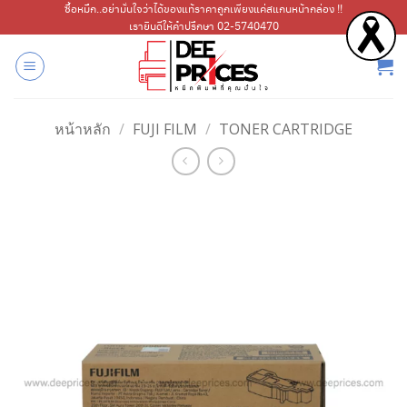
ข้าม
ซื้อหมึก..อย่ามั่นใจว่าได้ของแท้ราคาถูกเพียงแค่สแกนหน้ากล่อง !!
เรายินดีให้คำปรึกษา 02-5740470
ไป
ยัง
เนื้อหา
หน้าหลัก
/
FUJI FILM
/
TONER CARTRIDGE