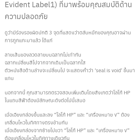
Evident Label1) ที่มาพร้อมคุณสมบัติด้าน
ความปลอดภัย
ดูว่ามีร่องรอยผิดปกติ 3 จุดที่แสดงว่าตลับหมึกของคุณอาจผ่าน
การถูกแกะมาแล้ว ได้แก่
ลายเส้นของลวดลายบนฉลากไม่เท่ากัน
ฉลากเปลี่ยนสีไปจากจากเดิมเป็นฉลากใส
ตัวหนังสือด้านล่างจะเปลี่ยนไป จะแสดงคำว่า ‘seal is void’ ขึ้นมา
แทน
นอกจากนี้ คุณสามารถตรวจสอบเพิ่มเติมโดยสังเกตว่าโลโก้ HP
ในแถบสีฟ้าต้องมีลักษณะดังต่อไปนี้เสมอ
เมื่อเอียงกล่องขึ้นและลง “โลโก้ HP” และ “เครื่องหมาย √” ต้อง
เคลื่อนไหวในทิศทางตรงข้ามกัน
เมื่อเอียงกล่องจากซ้ายไปขวา “โลโก้ HP” และ “เครื่องหมาย √”
ต้องเคลื่อนไหวในทิศทางเดียวกัน