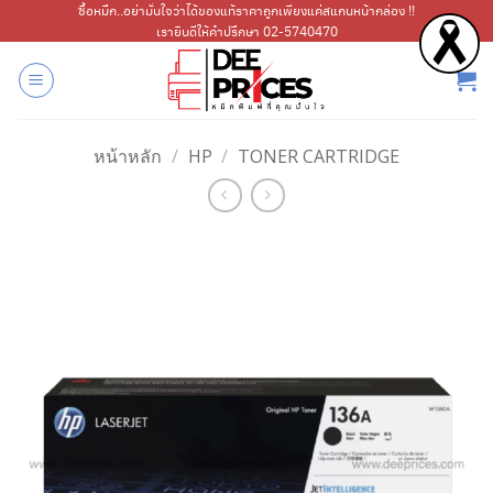
ข้าม
ซื้อหมึก..อย่ามั่นใจว่าได้ของแท้ราคาถูกเพียงแค่สแกนหน้ากล่อง !!
เรายินดีให้คำปรึกษา 02-5740470
ไป
ยัง
เนื้อหา
หน้าหลัก
/
HP
/
TONER CARTRIDGE