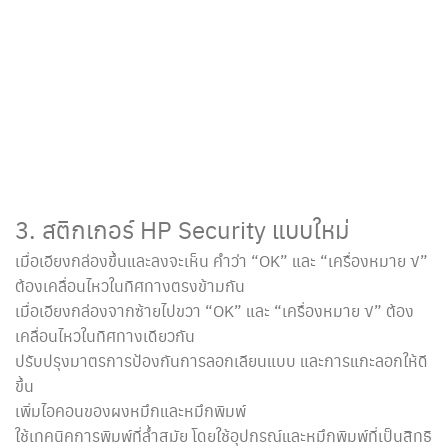
3. สติกเกอร์ HP Security แบบใหม่
เมื่อเอียงกล่องขึ้นและลงจะเห็น คำว่า “OK” และ “เครื่องหมาย √”
ต้องเคลื่อนไหวในทิศทางตรงข้ามกัน
เมื่อเอียงกล่องจากซ้ายไปขวา “OK” และ “เครื่องหมาย √” ต้อง
เคลื่อนไหวในทิศทางเดียวกัน
ปรับปรุงมาตรการป้องกันการลอกเลียนแบบ และการแกะลอกให้ดี
ขึ้น
เพิ่มไอคอนของผงหมึกและหมึกพิมพ์
ใช้เทคนิคการพิมพ์ที่ล้ำสมัย โดยใช้อุปกรณ์และหมึกพิมพ์ที่เป็นสิทธิ