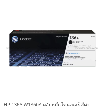
HP 136A W1360A ตลับหมึกโทนเนอร์ สีดำ