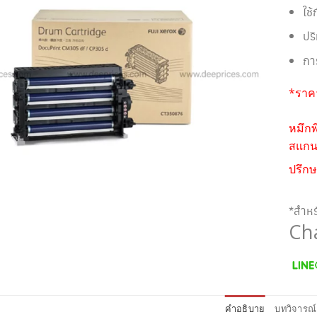
ใช
ปร
กา
*ราคา
หมึกพ
สแกนห
ปรึกษ
*สำหร
Ch
คำอธิบาย
บทวิจารณ์