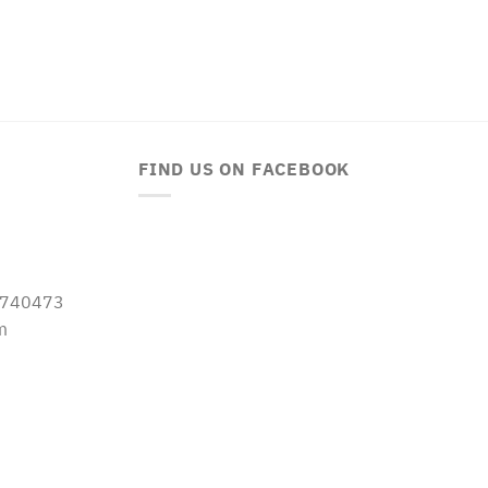
FIND US ON FACEBOOK
-5740473
m