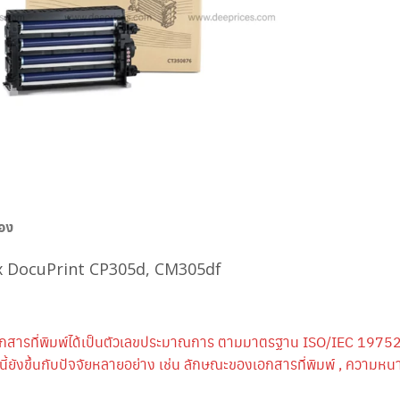
่อง
ox DocuPrint CP305d, CM305df
กสารที่พิมพ์ได้เป็นตัวเลขประมาณการ ตามมาตรฐาน ISO/IEC 19752
้ยังขึ้นกับปัจจัยหลายอย่าง เช่น ลักษณะของเอกสารที่พิมพ์ , ความ