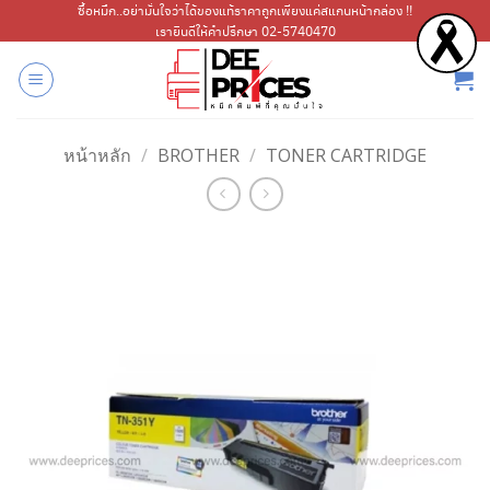
ข้าม
ซื้อหมึก..อย่ามั่นใจว่าได้ของแท้ราคาถูกเพียงแค่สแกนหน้ากล่อง !!
เรายินดีให้คำปรึกษา 02-5740470
ไป
ยัง
เนื้อหา
หน้าหลัก
/
BROTHER
/
TONER CARTRIDGE