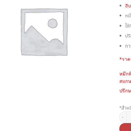
สิน
หม
ใช
ปร
กา
*ราคา
หมึกพ
สแกนห
ปรึกษ
*สำหร
จำนวน 