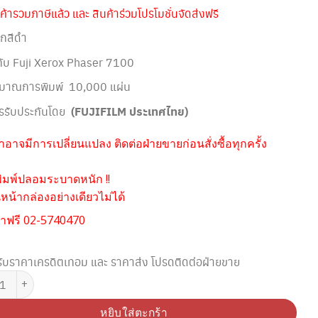
ค้ารวมภาษีแล้ว และ สินค้าร่วมโปรโมชั่นจัดส่งฟรี
ึกสีดำ
้กับ Fuji Xerox Phaser 7100
ิมาณการพิมพ์ 10,000 แผ่น
รรับประกันโดย
(FUJIFILM ประเทศไทย)
อาจมีการเปลี่ยนแปลง ติดต่อฝ่ายขายก่อนสั่งซื้อทุกครั้ง
ิมพ์ปลอมระบาดหนัก !!
น้ากล่องอย่างเดียวไม่ได้
าฟรี 02-5740470
ับราคาเครดิตเทอม และ ราคาส่ง โปรดติดต่อฝ่ายขาย
ตลับหมึกพิมพ์ FUJI XEROX 106R02623 สีดำ ชิ้น
หยิบใส่ตะกร้า