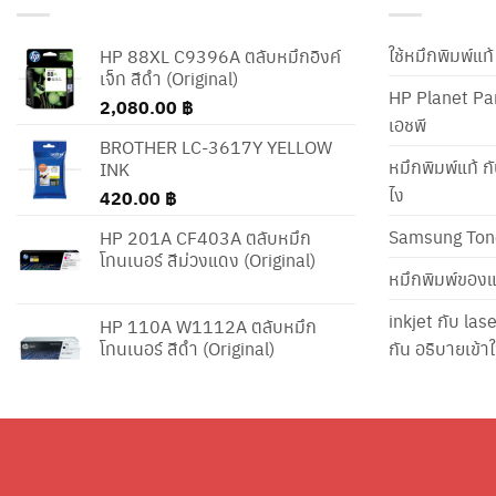
ใช้หมึกพิมพ์แ
HP 88XL C9396A ตลับหมึกอิงค์
เจ็ท สีดำ (Original)
HP Planet Par
2,080.00
฿
เอชพี
BROTHER LC-3617Y YELLOW
หมึกพิมพ์แท้ ก
INK
ไง
420.00
฿
Samsung Ton
HP 201A CF403A ตลับหมึก
โทนเนอร์ สีม่วงแดง (Original)
หมึกพิมพ์ของแ
inkjet กับ las
HP 110A W1112A ตลับหมึก
โทนเนอร์ สีดำ (Original)
กัน อธิบายเข้