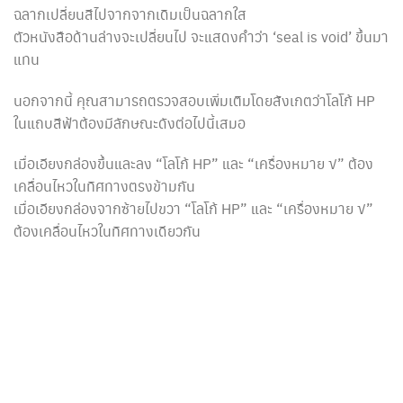
ฉลากเปลี่ยนสีไปจากจากเดิมเป็นฉลากใส
ตัวหนังสือด้านล่างจะเปลี่ยนไป จะแสดงคำว่า ‘seal is void’ ขึ้นมา
แทน
นอกจากนี้ คุณสามารถตรวจสอบเพิ่มเติมโดยสังเกตว่าโลโก้ HP
ในแถบสีฟ้าต้องมีลักษณะดังต่อไปนี้เสมอ
เมื่อเอียงกล่องขึ้นและลง “โลโก้ HP” และ “เครื่องหมาย √” ต้อง
เคลื่อนไหวในทิศทางตรงข้ามกัน
เมื่อเอียงกล่องจากซ้ายไปขวา “โลโก้ HP” และ “เครื่องหมาย √”
ต้องเคลื่อนไหวในทิศทางเดียวกัน