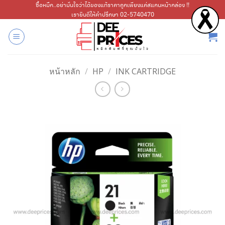
ข้าม
ซื้อหมึก..อย่ามั่นใจว่าได้ของแท้ราคาถูกเพียงแค่สแกนหน้ากล่อง !!
เรายินดีให้คำปรึกษา 02-5740470
ไป
ยัง
เนื้อหา
หน้าหลัก
/
HP
/
INK CARTRIDGE