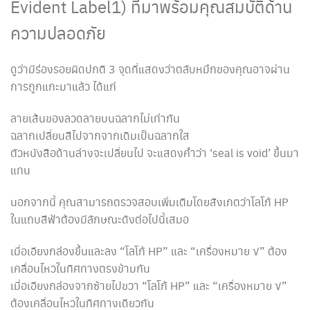
Evident Label1) ที่มาพร้อมคุณสมบัติด้าน
ความปลอดภัย
ดูว่ามีร่องรอยผิดปกติ 3 จุดที่แสดงว่าตลับหมึกของคุณอาจผ่าน
การถูกแกะมาแล้ว ได้แก่
ลายเส้นของลวดลายบนฉลากไม่เท่ากัน
ฉลากเปลี่ยนสีไปจากจากเดิมเป็นฉลากใส
ตัวหนังสือด้านล่างจะเปลี่ยนไป จะแสดงคำว่า ‘seal is void’ ขึ้นมา
แทน
นอกจากนี้ คุณสามารถตรวจสอบเพิ่มเติมโดยสังเกตว่าโลโก้ HP
ในแถบสีฟ้าต้องมีลักษณะดังต่อไปนี้เสมอ
เมื่อเอียงกล่องขึ้นและลง “โลโก้ HP” และ “เครื่องหมาย √” ต้อง
เคลื่อนไหวในทิศทางตรงข้ามกัน
เมื่อเอียงกล่องจากซ้ายไปขวา “โลโก้ HP” และ “เครื่องหมาย √”
ต้องเคลื่อนไหวในทิศทางเดียวกัน