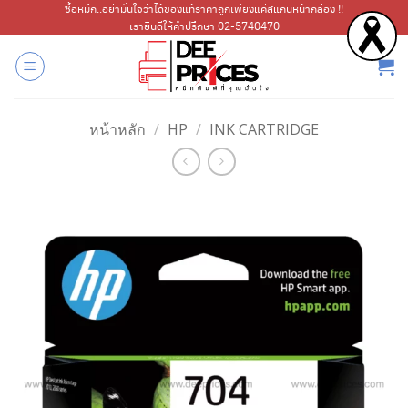
ข้าม
ซื้อหมึก..อย่ามั่นใจว่าได้ของแท้ราคาถูกเพียงแค่สแกนหน้ากล่อง !!
เรายินดีให้คำปรึกษา 02-5740470
ไป
ยัง
เนื้อหา
หน้าหลัก
/
HP
/
INK CARTRIDGE