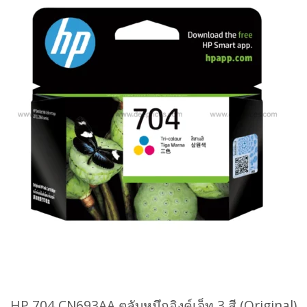
HP 704
CN693AA
ตลับหมึกอิงค์เจ็ท 3 สี (Original)