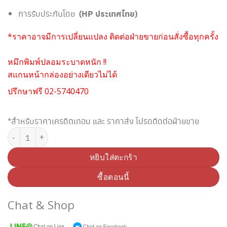
การรับประกันโดย
(HP ประเทศไทย)
*ราคาอาจมีการเปลี่ยนแปลง ติดต่อฝ่ายขายก่อนสั่งซื้อทุกครั้ง
หมึกพิมพ์ปลอมระบาดหนัก !!
สแกนหน้ากล่องอย่างเดียวไม่ได้
ปรึกษาฟรี 02-5740470
*สำหรับราคาเครดิตเทอม และ ราคาส่ง โปรดติดต่อฝ่ายขาย
จำนวน HP 704 CN693AA ตลับหมึกอิงค์เจ็ท 3 สี (Original) ชิ้น
หยิบใส่ตะกร้า
ซื้อตอนนี้
Chat & Shop