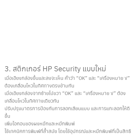
3. สติกเกอร์ HP Security แบบใหม่
เมื่อเอียงกล่องขึ้นและลงจะเห็น คำว่า “OK” และ “เครื่องหมาย √”
ต้องเคลื่อนไหวในทิศทางตรงข้ามกัน
เมื่อเอียงกล่องจากซ้ายไปขวา “OK” และ “เครื่องหมาย √” ต้อง
เคลื่อนไหวในทิศทางเดียวกัน
ปรับปรุงมาตรการป้องกันการลอกเลียนแบบ และการแกะลอกให้ดี
ขึ้น
เพิ่มไอคอนของผงหมึกและหมึกพิมพ์
ใช้เทคนิคการพิมพ์ที่ล้ำสมัย โดยใช้อุปกรณ์และหมึกพิมพ์ที่เป็นสิทธิ