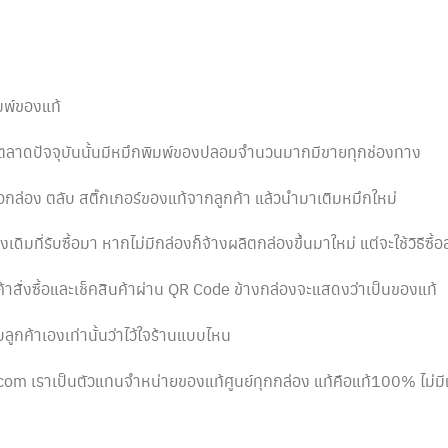
ิมพ์ของแท้
นตลาดปัจจุบันนั้นมีหมึกพิมพ์ของปลอมจำนวนมากมีขายทุกช่องทาง
้อกล่อง ตลับ สติ๊กเกอร์ของแท้จากลูกค้า แล้วนำมาเติมหมึกใหม่
เดิมที่รับซื้อมา หากไม่มีกล่องก็จ้างผลิตกล่องขึ้นมาใหม่ แต่จะใช้วิธีซื้
กค้าสั่งซื้อและเช็คสินค้าผ่าน QR Code ข้างกล่องจะแสดงว่าเป็นของแท้
กับลูกค้าเองเท่านั้นว่าไว้ใจร้านแบบไหน
om เราเป็นตัวแทนจำหน่ายของแท้ศูนย์ทุกกล่อง แท้คือแท้100% ไม่มี