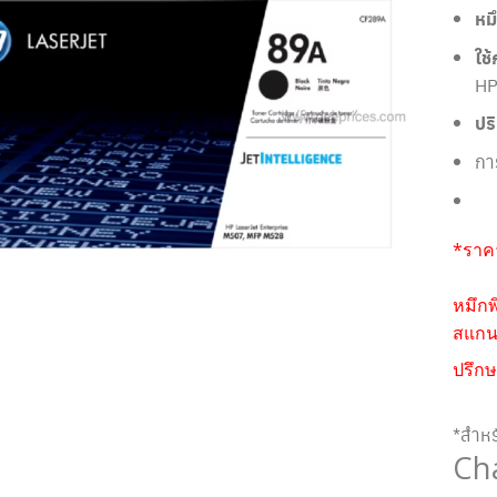
หม
ใช้
HP
ปร
กา
*ราคา
หมึกพ
สแกนห
ปรึกษ
*สำหร
Ch