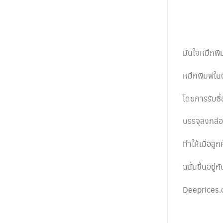
มั่นใจหมึกพ
หมึกพิมพ์ใ
โดยการรับซื
บรรจุลงกล่อง
ทำให้เมื่อลู
ฉนั้นขึ้นอยู่
Deeprices.c