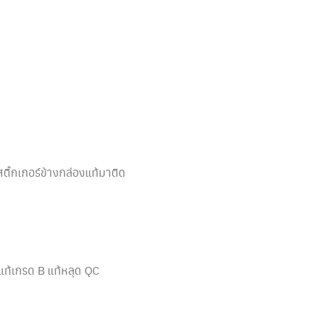
อสติ๊กเกอร์ข้างกล่องแท้มาติด
แท้เกรด B แท้หลุด QC