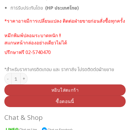
การรับประกันโดย
(HP ประเทศไทย)
*ราคาอาจมีการเปลี่ยนแปลง ติดต่อฝ่ายขายก่อนสั่งซื้อทุกครั้ง
หมึกพิมพ์ปลอมระบาดหนัก !!
สแกนหน้ากล่องอย่างเดียวไม่ได้
ปรึกษาฟรี 02-5740470
*สำหรับราคาเครดิตเทอม และ ราคาส่ง โปรดติดต่อฝ่ายขาย
จำนวน HP 970XL CN625AA ตลับหมึกอิงค์เจ็ท สีดำ (Original) ชิ้น
หยิบใส่ตะกร้า
ซื้อตอนนี้
Chat & Shop