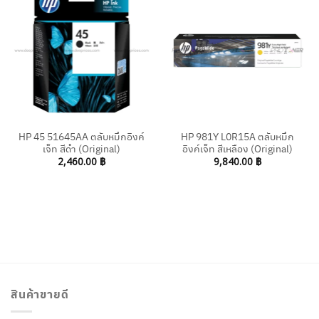
HP 45 51645AA ตลับหมึกอิงค์
HP 981Y L0R15A ตลับหมึก
เจ็ท สีดำ (Original)
อิงค์เจ็ท สีเหลือง (Original)
2,460.00
฿
9,840.00
฿
สินค้าขายดี