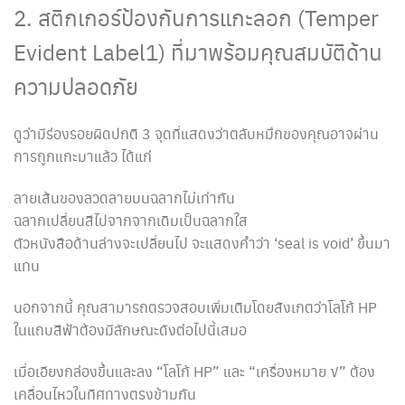
2. สติกเกอร์ป้องกันการแกะลอก (Temper
Evident Label1) ที่มาพร้อมคุณสมบัติด้าน
ความปลอดภัย
ดูว่ามีร่องรอยผิดปกติ 3 จุดที่แสดงว่าตลับหมึกของคุณอาจผ่าน
การถูกแกะมาแล้ว ได้แก่
ลายเส้นของลวดลายบนฉลากไม่เท่ากัน
ฉลากเปลี่ยนสีไปจากจากเดิมเป็นฉลากใส
ตัวหนังสือด้านล่างจะเปลี่ยนไป จะแสดงคำว่า ‘seal is void’ ขึ้นมา
แทน
นอกจากนี้ คุณสามารถตรวจสอบเพิ่มเติมโดยสังเกตว่าโลโก้ HP
ในแถบสีฟ้าต้องมีลักษณะดังต่อไปนี้เสมอ
เมื่อเอียงกล่องขึ้นและลง “โลโก้ HP” และ “เครื่องหมาย √” ต้อง
เคลื่อนไหวในทิศทางตรงข้ามกัน