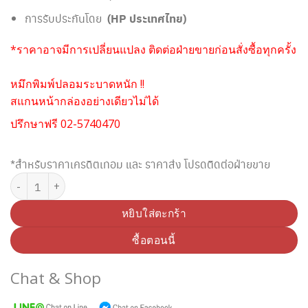
การรับประกันโดย
(HP ประเทศไทย)
*ราคาอาจมีการเปลี่ยนแปลง ติดต่อฝ่ายขายก่อนสั่งซื้อทุกครั้ง
หมึกพิมพ์ปลอมระบาดหนัก !!
สแกนหน้ากล่องอย่างเดียวไม่ได้
ปรึกษาฟรี 02-5740470
*สำหรับราคาเครดิตเทอม และ ราคาส่ง โปรดติดต่อฝ่ายขาย
จำนวน HP 981A J3M71A ตลับหมึกอิงค์เจ็ท สีดำ (Original) ชิ้น
หยิบใส่ตะกร้า
ซื้อตอนนี้
Chat & Shop