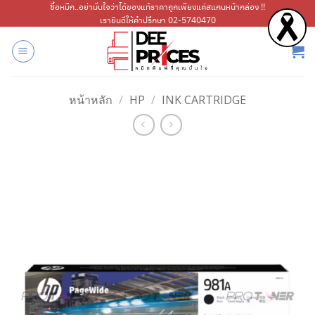
ข้าม
ซื้อหมึก..อย่ามั่นใจว่าได้ของแท้ราคาถูกเพียงแค่สแกนหน้ากล่อง !!
เรายินดีให้คำปรึกษา 02-5740470
ไป
ยัง
เนื้อหา
หน้าหลัก
/
HP
/
INK CARTRIDGE