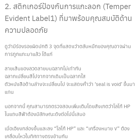
2. สติกเกอร์ป้องกันการแกะลอก (Temper
Evident Label1) ที่มาพร้อมคุณสมบัติด้าน
ความปลอดภัย
ดูว่ามีร่องรอยผิดปกติ 3 จุดที่แสดงว่าตลับหมึกของคุณอาจผ่าน
การถูกแกะมาแล้ว ได้แก่
ลายเส้นของลวดลายบนฉลากไม่เท่ากัน
ฉลากเปลี่ยนสีไปจากจากเดิมเป็นฉลากใส
ตัวหนังสือด้านล่างจะเปลี่ยนไป จะแสดงคำว่า ‘seal is void’ ขึ้นมา
แทน
นอกจากนี้ คุณสามารถตรวจสอบเพิ่มเติมโดยสังเกตว่าโลโก้ HP
ในแถบสีฟ้าต้องมีลักษณะดังต่อไปนี้เสมอ
เมื่อเอียงกล่องขึ้นและลง “โลโก้ HP” และ “เครื่องหมาย √” ต้อง
เคลื่อนไหวในทิศทางตรงข้ามกัน