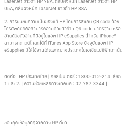
LaserJet ขาวดำ HP 78A, ตลับผงหมึก LaserJet ขาวดำ HP
05A, ตลับผงหมึก LaserJet ขาวดำ HP 88A
2. การยืนยันความเป็นของแท้ HP โดยการสแกน QR code ด้วย
โทรศัพท์มือถือสามารถอ่านด้วยตัวอ่าน QR code มาตรฐาน หรือ
อ่านด้วยตัวอ่านที่มีอยู่ในแอพ HP eSupplies สำหรับ iPhone®
สามารถดาวน์โหลดได้ที่ iTunes App Store ปัจจุบันแอพ HP
eSupplies มีให้ใช้งานได้เฉพาะบางประเทศในเอเชียแปซิฟิกเท่านั้น
ติดต่อ HP ประเทศไทย | คอลเซ็นเตอร์ : 1800-012-214 เลือก
1 และ 2. | ความช่วยเหลือทางเทคนิค : 02-787-3344 |
ขอบคุณข้อมูลดีๆจากทาง HP ที่มา