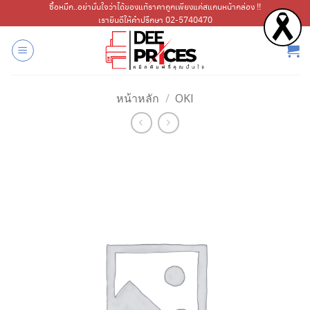
ข้าม
ซื้อหมึก..อย่ามั่นใจว่าได้ของแท้ราคาถูกเพียงแค่สแกนหน้ากล่อง !!
เรายินดีให้คำปรึกษา 02-5740470
ไป
ยัง
เนื้อหา
หน้าหลัก
/
OKI