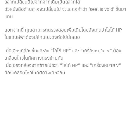
ฉลากเปลี่ยนสีไปจากจากเดิมเป็นฉลากใส
ตัวหนังสือด้านล่างจะเปลี่ยนไป จะแสดงคำว่า ‘seal is void’ ขึ้นมา
แทน
นอกจากนี้ คุณสามารถตรวจสอบเพิ่มเติมโดยสังเกตว่าโลโก้ HP
ในแถบสีฟ้าต้องมีลักษณะดังต่อไปนี้เสมอ
เมื่อเอียงกล่องขึ้นและลง “โลโก้ HP” และ “เครื่องหมาย √” ต้อง
เคลื่อนไหวในทิศทางตรงข้ามกัน
เมื่อเอียงกล่องจากซ้ายไปขวา “โลโก้ HP” และ “เครื่องหมาย √”
ต้องเคลื่อนไหวในทิศทางเดียวกัน