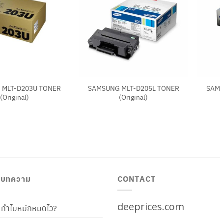
+
+
 MLT-D203U TONER
SAMSUNG MLT-D205L TONER
SAM
(Original)
(Original)
/ บทความ
CONTACT
deeprices.com
ท้ ทำไมหมึกหมดไว?