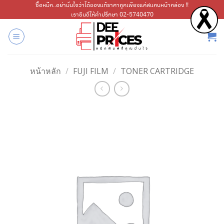
ข้าม
ซื้อหมึก..อย่ามั่นใจว่าได้ของแท้ราคาถูกเพียงแค่สแกนหน้ากล่อง !!
เรายินดีให้คำปรึกษา 02-5740470
ไป
ยัง
เนื้อหา
หน้าหลัก
/
FUJI FILM
/
TONER CARTRIDGE