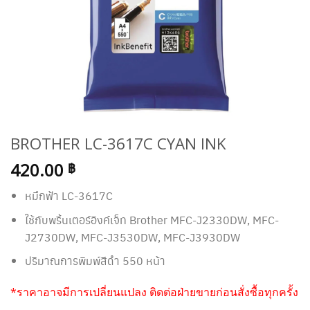
BROTHER LC-3617C CYAN INK
420.00
฿
หมึกฟ้า LC-3617C
ใช้กับพริ้นเตอร์อิงค์เจ็ท Brother MFC-J2330DW, MFC-
J2730DW, MFC-J3530DW, MFC-J3930DW
ปริมาณการพิมพ์สีดำ 550 หน้า
*ราคาอาจมีการเปลี่ยนแปลง ติดต่อฝ่ายขายก่อนสั่งซื้อทุกครั้ง