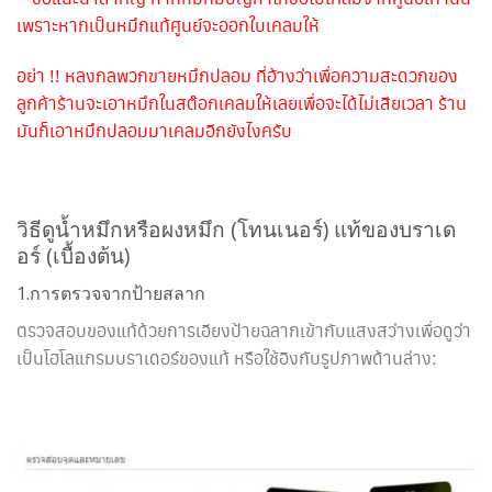
เพราะหากเป็นหมึกแท้ศูนย์จะออกใบเคลมให้
อย่า !! หลงกลพวกขายหมึกปลอม ที่อ้างว่าเพื่อความสะดวกของ
ลูกค้าร้านจะเอาหมึกในสต๊อกเคลมให้เลยเพื่อจะได้ไม่เสียเวลา ร้าน
มันก็เอาหมึกปลอมมาเคลมอีกยังไงครับ
วิธีดูน้ำหมึกหรือผงหมึก (โทนเนอร์) แท้ของบราเด
อร์ (เบื้องต้น)
1.การตรวจจากป้ายสลาก
ตรวจสอบของแท้ด้วยการเอียงป้ายฉลากเข้ากับแสงสว่างเพื่อดูว่า
เป็นโฮโลแกรมบราเดอร์ของแท้ หรือใช้อิงกับรูปภาพด้านล่าง: