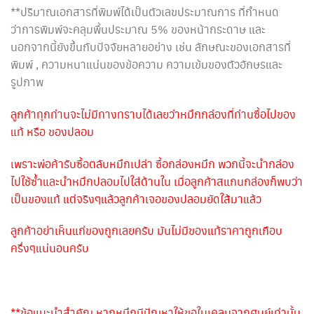
**ปริมาณเอกสารที่พิมพ์ได้เป็นตัวเลขประมาณการ ที่กำหนด
ว่าการพิมพ์จะคลุมพื้นประมาณ 5% ของหน้ากระดาษ และ
นอกจากนี้ยังขึ้นกับปัจจัยหลายอย่าง เช่น ลักษณะของเอกสารที่
พิมพ์ , ความหนาแน่นของข้อความ ความเข้มของตัวอักษรและ
รูปภาพ
ลูกค้าทุกท่านจะไม่มีทางทราบได้เลยว่าหมึกกล่องที่ท่านซื้อไปของ
แท้ หรือ ของปลอม
เพราะพ่อค้ารับซื้อตลับหมึกเปล่า ซื้อกล่องหมึก พวกนี้จะนำกล่อง
ไปใช้ซ้ำและนำหมึกปลอมไปใส่ด้านใน เมื่อลูกค้าสแกนกล่องก็พบว่า
เป็นของแท้ แต่จริงๆแล้วลูกค้าเจอของปลอมยัดใส้มาแล้ว
ลูกค้าอย่าเห็นแก่ของถูกเลยครับ มันไม่มีของแท้ราคาถูกเกือบ
ครึ่งๆแน่นอนครับ
**ข้อแนะนำสำคัญ หากหมึกมีปัญหาให้ขอใบเคลมจากศูนย์เท่านั้น