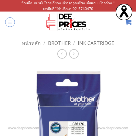
ข้าม
ซื้อหมึก..อย่ามั่นใจว่าได้ของแท้ราคาถูกเพียงแค่สแกนหน้ากล่อง !!
เรายินดีให้คำปรึกษา 02-5740470
ไป
ยัง
เนื้อหา
หน้าหลัก
/
BROTHER
/
INK CARTRIDGE