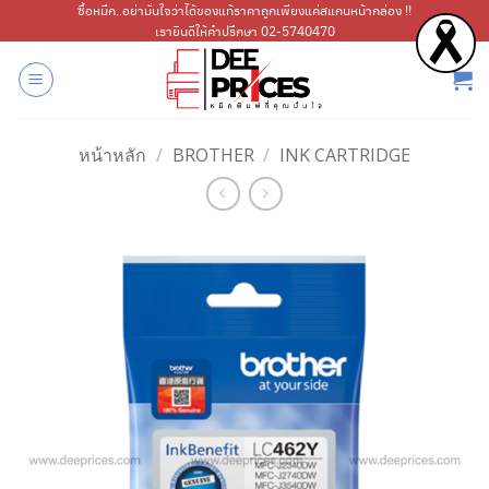
ข้าม
ซื้อหมึก..อย่ามั่นใจว่าได้ของแท้ราคาถูกเพียงแค่สแกนหน้ากล่อง !!
เรายินดีให้คำปรึกษา 02-5740470
ไป
ยัง
เนื้อหา
หน้าหลัก
/
BROTHER
/
INK CARTRIDGE