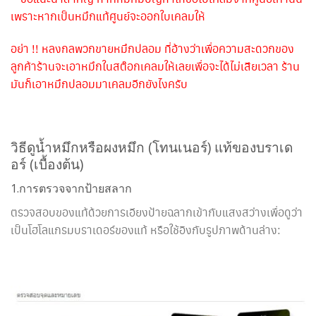
เพราะหากเป็นหมึกแท้ศูนย์จะออกใบเคลมให้
อย่า !! หลงกลพวกขายหมึกปลอม ที่อ้างว่าเพื่อความสะดวกของ
ลูกค้าร้านจะเอาหมึกในสต๊อกเคลมให้เลยเพื่อจะได้ไม่เสียเวลา ร้าน
มันก็เอาหมึกปลอมมาเคลมอีกยังไงครับ
วิธีดูน้ำหมึกหรือผงหมึก (โทนเนอร์) แท้ของบราเด
อร์ (เบื้องต้น)
1.การตรวจจากป้ายสลาก
ตรวจสอบของแท้ด้วยการเอียงป้ายฉลากเข้ากับแสงสว่างเพื่อดูว่า
เป็นโฮโลแกรมบราเดอร์ของแท้ หรือใช้อิงกับรูปภาพด้านล่าง: