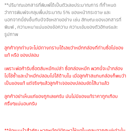
**ปริมาณเอกสารที่พิมพ์ได้เป็นตัวเลขประมาณการ ที่กำหนด
ว่าการพิมพ์จะคลุมพื้นประมาณ 5% ของหน้ากระดาษ และ
นอกจากนี้ยังขึ้นกับปัจจัยหลายอย่าง เช่น ลักษณะของเอกสารที่
พิมพ์ , ความหนาแน่นของข้อความ ความเข้มของตัวอักษรและ
รูปภาพ
ลูกค้าทุกท่านจะไม่มีทางทราบได้เลยว่าหมึกกล่องที่ท่านซื้อไปของ
แท้ หรือ ของปลอม
เพราะพ่อค้ารับซื้อตลับหมึกเปล่า ซื้อกล่องหมึก พวกนี้จะนำกล่อง
ไปใช้ซ้ำและนำหมึกปลอมไปใส่ด้านใน เมื่อลูกค้าสแกนกล่องก็พบว่า
เป็นของแท้ แต่จริงๆแล้วลูกค้าเจอของปลอมยัดใส้มาแล้ว
ลูกค้าอย่าเห็นแก่ของถูกเลยครับ มันไม่มีของแท้ราคาถูกเกือบ
ครึ่งๆแน่นอนครับ
**ข้อแนะนำสำคัญ หากหมึกมีปัญหาให้ขอใบเคลมจากศูนย์เท่านั้น