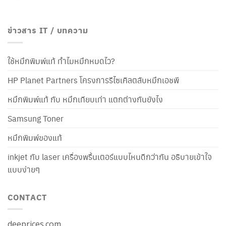
ข่าวสาร IT / บทความ
ใช้หมึกพิมพ์แท้ ทำไมหมึกหมดไว?
HP Planet Partners โครงการรีไซเคิลตลับหมึกเอชพี
หมึกพิมพ์แท้ กับ หมึกเทียบเท่า แตกต่างกันยังไง
Samsung Toner
หมึกพิมพ์ของแท้
inkjet กับ laser เครื่องพริ้นเตอร์แบบไหนดีกว่ากัน อธิบายเข้าใจ
แบบง่ายๆ
CONTACT
deeprices.com