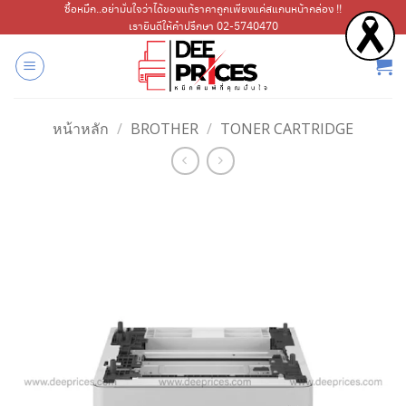
ข้าม
ซื้อหมึก..อย่ามั่นใจว่าได้ของแท้ราคาถูกเพียงแค่สแกนหน้ากล่อง !!
เรายินดีให้คำปรึกษา 02-5740470
ไป
ยัง
เนื้อหา
หน้าหลัก
/
BROTHER
/
TONER CARTRIDGE