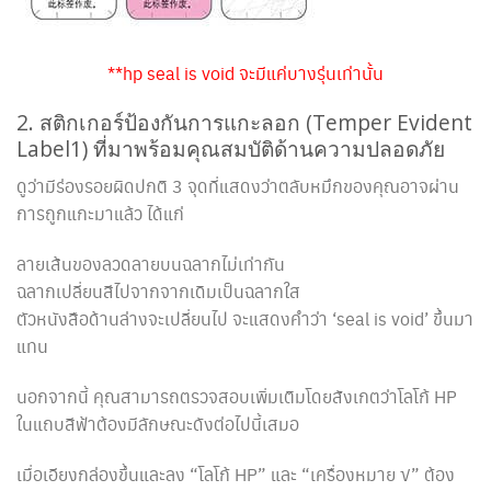
**hp seal is void จะมีแค่บางรุ่นเท่านั้น
2. สติกเกอร์ป้องกันการแกะลอก (Temper Evident
Label1) ที่มาพร้อมคุณสมบัติด้านความปลอดภัย
ดูว่ามีร่องรอยผิดปกติ 3 จุดที่แสดงว่าตลับหมึกของคุณอาจผ่าน
การถูกแกะมาแล้ว ได้แก่
ลายเส้นของลวดลายบนฉลากไม่เท่ากัน
ฉลากเปลี่ยนสีไปจากจากเดิมเป็นฉลากใส
ตัวหนังสือด้านล่างจะเปลี่ยนไป จะแสดงคำว่า ‘seal is void’ ขึ้นมา
แทน
นอกจากนี้ คุณสามารถตรวจสอบเพิ่มเติมโดยสังเกตว่าโลโก้ HP
ในแถบสีฟ้าต้องมีลักษณะดังต่อไปนี้เสมอ
เมื่อเอียงกล่องขึ้นและลง “โลโก้ HP” และ “เครื่องหมาย √” ต้อง