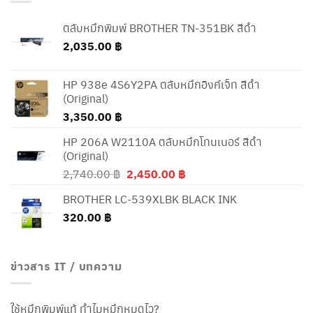
ตลับหมึกพิมพ์ BROTHER TN-351BK สีดำ
2,035.00
฿
HP 938e 4S6Y2PA ตลับหมึกอิงค์เจ็ท สีดำ
(Original)
3,350.00
฿
HP 206A W2110A ตลับหมึกโทนเนอร์ สีดำ
(Original)
Original
Current
2,740.00
฿
2,450.00
฿
price
price
BROTHER LC-539XLBK BLACK INK
was:
is:
320.00
฿
2,740.00 ฿.
2,450.00 ฿.
ข่าวสาร IT / บทความ
ใช้หมึกพิมพ์แท้ ทำไมหมึกหมดไว?