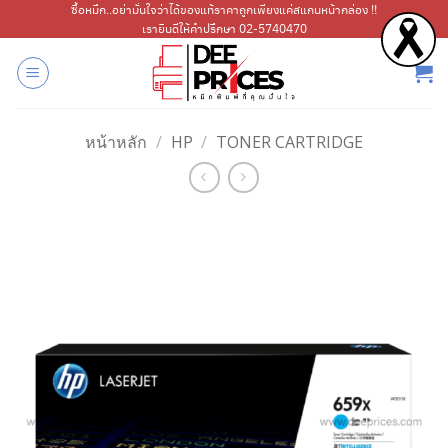
ข้าม
ซื้อหมึก..อย่ามั่นใจว่าได้ของแท้ราคาถูกเพียงแค่สแกนหน้ากล่อง !!
เรายินดีให้คำปรึกษา 02-5740470
ไป
ยัง
เนื้อหา
หน้าหลัก
/
HP
/
TONER CARTRIDGE