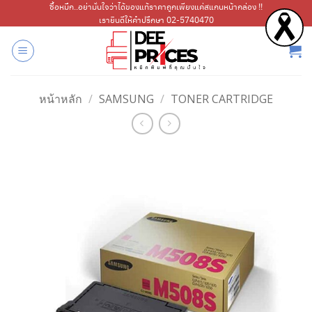
ข้าม
ซื้อหมึก..อย่ามั่นใจว่าได้ของแท้ราคาถูกเพียงแค่สแกนหน้ากล่อง !!
เรายินดีให้คำปรึกษา 02-5740470
ไป
ยัง
เนื้อหา
หน้าหลัก
/
SAMSUNG
/
TONER CARTRIDGE