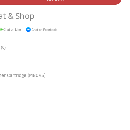
at & Shop
 (0)
ner Cartridge (M809S)