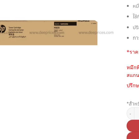
หม
ใช้
ปร
กา
*ราคา
หมึกพ
สแกนห
ปรึกษ
*สำหร
จำนวน