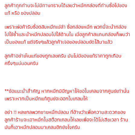
ลูกค้าทุกท่านจะไม่มีทางทราบได้เลยว่าหมึกกล่องที่ท่านซื้อไปของ
แท้ หรือ ของปลอม
เพราะพ่อค้ารับซื้อตลับหมึกเปล่า ซื้อกล่องหมึก พวกนี้จะนำกล่อง
ไปใช้ซ้ำและนำหมึกปลอมไปใส่ด้านใน เมื่อลูกค้าสแกนกล่องก็พบว่า
เป็นของแท้ แต่จริงๆแล้วลูกค้าเจอของปลอมยัดใส้มาแล้ว
ลูกค้าอย่าเห็นแก่ของถูกเลยครับ มันไม่มีของแท้ราคาถูกเกือบ
ครึ่งๆแน่นอนครับ
**ข้อแนะนำสำคัญ หากหมึกมีปัญหาให้ขอใบเคลมจากศูนย์เท่านั้น
เพราะหากเป็นหมึกแท้ศูนย์จะออกใบเคลมให้
อย่า !! หลงกลพวกขายหมึกปลอม ที่อ้างว่าเพื่อความสะดวกของ
ลูกค้าร้านจะเอาหมึกในสต๊อกเคลมให้เลยเพื่อจะได้ไม่เสียเวลา ร้าน
มันก็เอาหมึกปลอมมาเคลมอีกยังไงครับ