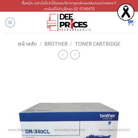
ข้าม
ซื้อหมึก..อย่ามั่นใจว่าได้ของแท้ราคาถูกเพียงแค่สแกนหน้ากล่อง !!
เรายินดีให้คำปรึกษา 02-5740470
ไป
ยัง
เนื้อหา
หน้าหลัก
/
BROTHER
/
TONER CARTRIDGE